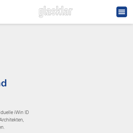
nd
iduelle iWin ID
Architekten,
en.