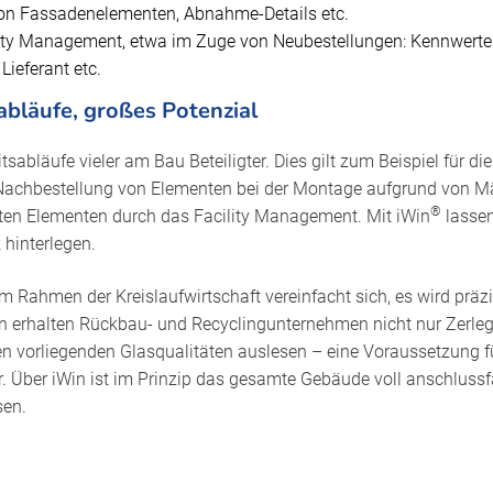
on Fassadenelementen, Abnahme-Details etc.
lity Management, etwa im Zuge von Neubestellungen: Kennwerte
ieferant etc.
abläufe, großes Potenzial
itsabläufe vieler am Bau Beteiligter. Dies gilt zum Beispiel für 
e Nachbestellung von Elementen bei der Montage aufgrund von M
®
en Elementen durch das Facility Management. Mit iWin
lasse
 hinterlegen.
 Rahmen der Kreislaufwirtschaft vereinfacht sich, es wird präzi
Win erhalten Rückbau- und Recyclingunternehmen nicht nur Zerle
 vorliegenden Glasqualitäten auslesen – eine Voraussetzung fü
r. Über iWin ist im Prinzip das gesamte Gebäude voll anschlussfä
sen.