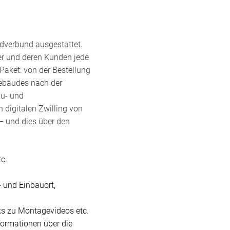
ndverbund ausgestattet.
er und deren Kunden jede
Paket: von der Bestellung
 Gebäudes nach der
au- und
n digitalen Zwilling von
 – und dies über den
c.
 und Einbauort,
ks zu Montagevideos etc.
formationen über die