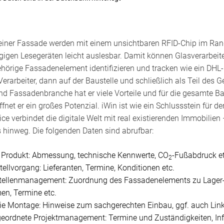
n einer Fassade werden mit einem unsichtbaren RFID-Chip im Ra
gigen Lesegeräten leicht auslesbar. Damit können Glasverarbeit
hörige Fassadenelement identifizieren und tracken wie ein DHL-
Verarbeiter, dann auf der Baustelle und schließlich als Teil des
nd Fassadenbranche hat er viele Vorteile und für die gesamte B
fnet er ein großes Potenzial. iWin ist wie ein Schlussstein für de
e verbindet die digitale Welt mit real existierenden Immobilien
hinweg. Die folgenden Daten sind abrufbar:
 Produkt: Abmessung, technische Kennwerte, CO
-Fußabdruck et
2
llvorgang: Lieferanten, Termine, Konditionen etc.
stellenmanagement: Zuordnung des Fassadenelements zu Lager-
n, Termine etc.
die Montage: Hinweise zum sachgerechten Einbau, ggf. auch Lin
geordnete Projektmanagement: Termine und Zuständigkeiten, In