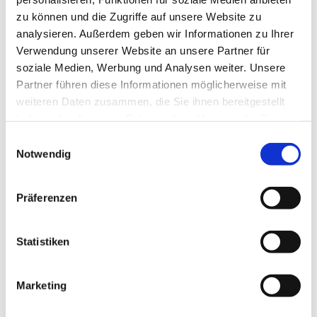
Angriffsflächen von Häusern und Wohnungen auf
zu können und die Zugriffe auf unsere Website zu
ein Minimum reduzieren – und sich durch die
analysieren. Außerdem geben wir Informationen zu Ihrer
Kombination mit weiteren Funktionen wie Wärme-
Verwendung unserer Website an unsere Partner für
und Schallschutz als wahre
soziale Medien, Werbung und Analysen weiter. Unsere
Multifunktionsprodukte entpuppen. Auf das Glas
Partner führen diese Informationen möglicherweise mit
bezogen bieten effektiven Einbruchschutz
weiteren Daten zusammen, die Sie ihnen bereitgestellt
haben oder die sie im Rahmen Ihrer Nutzung der Dienste
Verbund-Sicherheitsgläser aus der CLIMAPLUS
gesammelt haben.
PROTECT- oder STADIP PROTECT-Familie. Die
Einwilligungsauswahl
Notwendig
nach der geltenden Norm EN 356 zum Schutz
gegen Einbrüche geprüften Produkte sind dank der
eingearbeiteten PVB-Folie besonders stabil und
Präferenzen
bleiben – je nach Ausführung – auch bei
erheblicher Gewalteinwirkung als kompakte
Statistiken
Verglasung im Rahmen. Die DIN EN 356 definiert
unterschiedliche Sicherheitsklassen, die u.a. vom
verwendeten Werkzeug wie auch der Prüfdauer
Marketing
abhängen. Diese Sicherheitsklassen reichen von
P1A bis P5A – sogenannte durchwurfhemmende