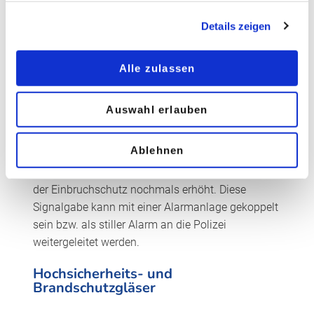
Verglasungen – und P6B bis P8B – sogenannte
Details zeigen
durchbruchhemmende Verglasungen. Die
einfachste Ausführung ist Sicherheitsglas mit der
Einstufung P1A. Dieses Glas wirkt bereits
Alle zulassen
durchwurfhemmend; es schützt allerdings wenig
vor dem Einsatz mit Einbruchswerkzeugen. Mehr
Auswahl erlauben
Sicherheit bieten Gläser der Klassen P2A und P4A.
Mit einer zusätzlich auf das Glas aufgebrachten
Ablehnen
Alarmschleife, die bei Zerstörungsversuchen über
einen elektrischen Anschluss Alarm auslöst, wird
der Einbruchschutz nochmals erhöht. Diese
Signalgabe kann mit einer Alarmanlage gekoppelt
sein bzw. als stiller Alarm an die Polizei
weitergeleitet werden.
Hochsicherheits- und
Brandschutzgläser