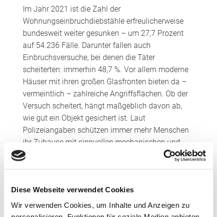
Im Jahr 2021 ist die Zahl der
Wohnungseinbruchdiebstähle erfreulicherweise
bundesweit weiter gesunken – um 27,7 Prozent
auf 54.236 Fälle. Darunter fallen auch
Einbruchsversuche, bei denen die Täter
scheiterten: immerhin 48,7 %. Vor allem moderne
Häuser mit ihren großen Glasfronten bieten da –
vermeintlich – zahlreiche Angriffsflächen. Ob der
Versuch scheitert, hängt maßgeblich davon ab,
wie gut ein Objekt gesichert ist. Laut
Polizeiangaben schützen immer mehr Menschen
ihr Zuhause mit sinnvollen mechanischen und
elektronischen Maßnahmen.
Wirksamen Schutz bieten spezielle Fenster der RC-
Klasse (Resistance Class) mit Verbund-
Diese Webseite verwendet Cookies
Sicherheitsgläsern, die in Kombination mit
Wir verwenden Cookies, um Inhalte und Anzeigen zu
entsprechenden Rahmenkonstruktionen die
personalisieren, Funktionen für soziale Medien anbieten