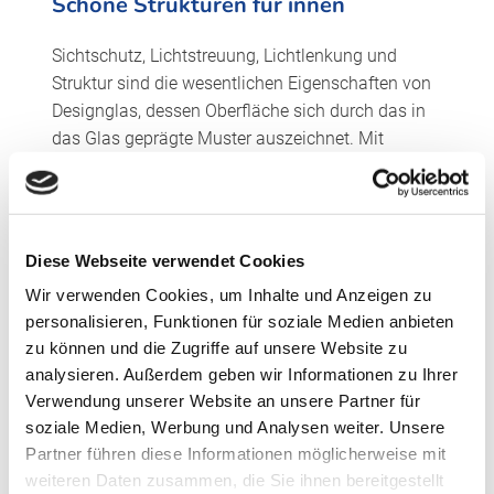
Schöne Strukturen für innen
Sichtschutz, Lichtstreuung, Lichtlenkung und
Struktur sind die wesentlichen Eigenschaften von
Designglas, dessen Oberfläche sich durch das in
das Glas geprägte Muster auszeichnet. Mit
Designglas
lässt sich Licht als architektonisches
Element einsetzen – je nach Struktur des Glases
für gezielte oder überraschende Effekte. Damit ist
es ein vielseitiges Gestaltungselement sowohl für
Diese Webseite verwendet Cookies
den Innen- als auch für den Außenbereich.
Wir verwenden Cookies, um Inhalte und Anzeigen zu
Strukturiertes Designglas kann sich durch die
personalisieren, Funktionen für soziale Medien anbieten
unterschiedlichen Muster jedem Stil anpassen,
zu können und die Zugriffe auf unsere Website zu
kann aber auch selber stilbildend wirken. Der
analysieren. Außerdem geben wir Informationen zu Ihrer
großflächige Einsatz beispielsweise als
Verwendung unserer Website an unsere Partner für
Trennwand kann ganzen Räumen je nach Wunsch
soziale Medien, Werbung und Analysen weiter. Unsere
eine klare kühle, verspielt leichte oder rustikal raue
Partner führen diese Informationen möglicherweise mit
Atmosphäre verleihen. Neben der visuellen hat
weiteren Daten zusammen, die Sie ihnen bereitgestellt