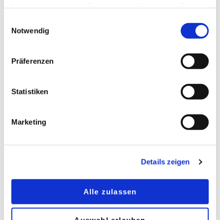
strukturiertes Designglas auch eine starke
haben oder die sie im Rahmen Ihrer Nutzung der Dienste
haptische Komponente, die die Wirkung noch
gesammelt haben.
Einwilligungsauswahl
verstärkt. Designgläser sind in verschiedenen
Notwendig
Ausführungen erhältlich. Je nach Walzenform
können eine glatte und eine strukturierte, zwei
Präferenzen
glatte oder zwei strukturierte Oberflächen erzeugt
werden. Die glatte Seite kann zudem
weiterverarbeitet werden, z. B. lackiert oder
Statistiken
satiniert. Das eröffnet zusätzliche
Gestaltungsmöglichkeiten und zeigt das Potenzial
Marketing
von strukturiertem Designglas als Material mit
Zukunft. So kann das Glas schimmern,
changieren, scheinbar in Bewegung sein oder in
Kombination mit Farbe eine geradezu stoffliche
Details zeigen
Ausstrahlung erhalten.
Alle zulassen
Neue Sicht auf Farbe
Die Verbindung mit Farbe gibt Glas zusätzliche