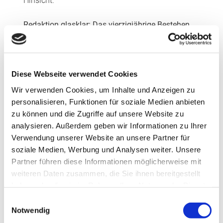
Hinsicht.
Redaktion glasklar: Das vierzigjährige Bestehen
der CSP wird von dem Claim „Wir denken Glas
neu.“ begleitet. Was bedeutet das für Sie?
Andreas Fink:
Glas ist ein bewährter Werkstoff,
Diese Webseite verwendet Cookies
den wir mit neuen Ideen und Techniken für die
Wir verwenden Cookies, um Inhalte und Anzeigen zu
Herausforderungen von morgen wappnen wollen.
personalisieren, Funktionen für soziale Medien anbieten
Und dazu ist das Netzwerk ideal geeignet. Dort
zu können und die Zugriffe auf unsere Website zu
kommen auf der einen Seite die Erfahrungen der
analysieren. Außerdem geben wir Informationen zu Ihrer
Glasverarbeiter und auf der anderen Seite die
Verwendung unserer Website an unsere Partner für
Innovationskraft der Industrie zusammen.
soziale Medien, Werbung und Analysen weiter. Unsere
Partner führen diese Informationen möglicherweise mit
Frank Wulfmeier:
In der technologischen
weiteren Daten zusammen, die Sie ihnen bereitgestellt
Weiterentwicklung ist viel passiert in den
haben oder die sie im Rahmen Ihrer Nutzung der Dienste
vergangenen Jahren. Als innovatives Netzwerk
gesammelt haben.
Einwilligungsauswahl
können wir gemeinsam die Potenziale nutzen und
Notwendig
Innovationen im Markt umsetzen bzw.