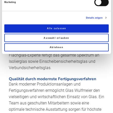
Marketing
Ihr Flachglas-Experte in Bielefeld
Die Glas Wulfmeier GmbH wurde 1929 von Arthur
Wulfmeier gegründet und wird heute in dritter
Details zeigen
Generation von Frank Wulfmeier geführt. Ursprünglich
Alle zulassen
als Bauglaserei gestartet, entwickelte sich das
Unternehmen seit dem Einstieg in die
Auswahl erlauben
Isolierglasproduktion im Jahr 1970 zu einem
Ablehnen
mittelständischen Industriebetrieb. Der Bielefelder
Flachglas-Experte fertigt das gesamte Spektrum an
Isolierglas sowie Einscheibensicherheitsglas und
Verbundsicherheitsglas.
Qualität durch modernste Fertigungsverfahren
Dank moderner Produktionsanlagen und
Fertigungsverfahren ermöglicht Glas Wulfmeier den
vielseitigen und wirtschaftlichen Einsatz von Glas. Ein
Team aus geschulten Mitarbeitern sowie eine
optimale technische Ausstattung sorgen für höchste