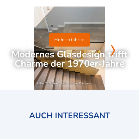
‹
›
Mehr erfahren
Modernes Glasdesign trifft
Charme der 1970er-Jahre
AUCH INTERESSANT