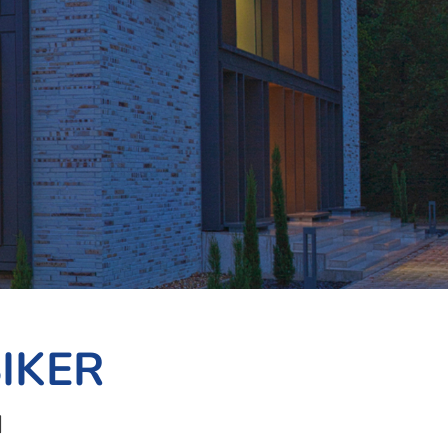
IKER
N