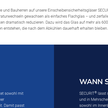
ure und Bauherren auf unsere Einscheibensicherheitsgläser SECU
turwechseln gewachsen als einfaches Flachglas – und zerfalle
ken dramatisch reduzieren. Dazu wird das Glas auf mehr als 600
n entstehen, die nach dem Abkühlen dauerhaft erhalten bleiben.
WANN S
®
et sowohl mit
SECURIT
lässt 
ner
und in Mehrschei
t. Damit passt
sowohl im Innenb