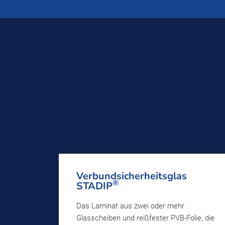
Verbundsicherheitsglas
®
STADIP
Das Laminat aus zwei oder mehr
Glasscheiben und reißfester PVB-Folie, die