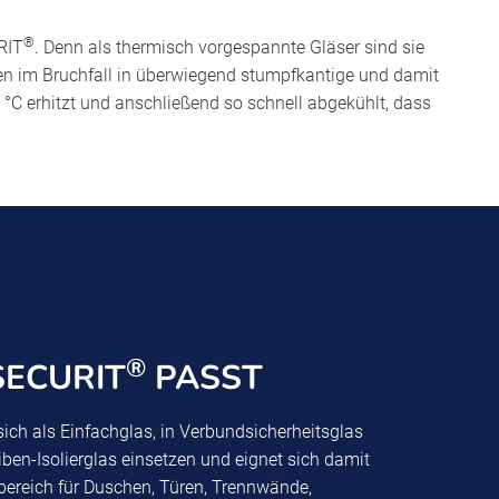
®
RIT
. Denn als thermisch vorgespannte Gläser sind sie
n im Bruchfall in überwiegend stumpfkantige und damit
 °C erhitzt und anschließend so schnell abgekühlt, dass
®
ECURIT
PASST
sich als Einfachglas, in Verbundsicherheitsglas
ben-Isolierglas einsetzen und eignet sich damit
ereich für Duschen, Türen, Trennwände,