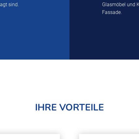
agt sind.
Glasmöbel und K
Fassade.
IHRE VORTEILE