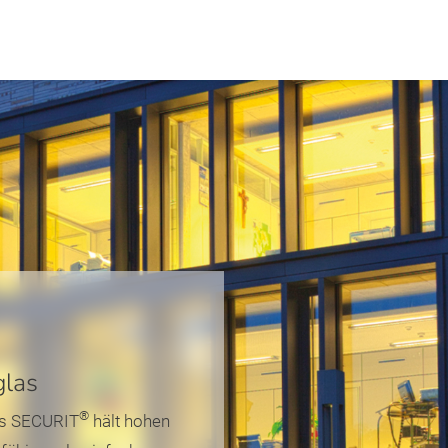
glas
®
as SECURIT
hält hohen