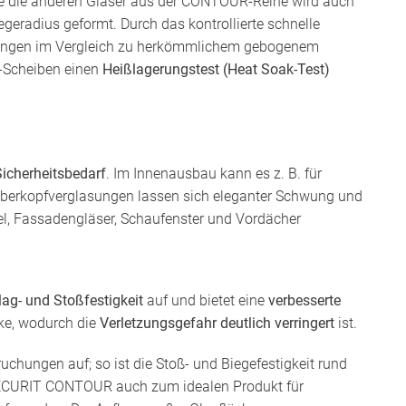
wie die anderen Gläser aus der CONTOUR-Reihe wird auch
radius geformt. Durch das kontrollierte schnelle
ungen im Vergleich zu herkömmlichem gebogenem
-Scheiben einen
Heißlagerungstest (Heat Soak-Test)
icherheitsbedarf
. Im Innenausbau kann es z. B. für
Überkopfverglasungen lassen sich eleganter Schwung und
l, Fassadengläser, Schaufenster und Vordächer
lag- und Stoßfestigkeit
auf und bietet eine
verbesserte
cke, wodurch die
Verletzungsgefahr deutlich verringert
ist.
hungen auf; so ist die Stoß- und Biegefestigkeit rund
 SECURIT CONTOUR auch zum idealen Produkt für