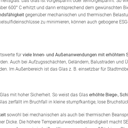
rheitsglas. Das Glas ist vorgespannt oder teilvorgespannt. So 
er 600° C erhitzt und dann entsprechend dem gewünschten Biege
ndsfähigkeit
gegenüber mechanischen und thermischen Belast
kelsulfideinschlüsse zu minimieren, können auch gebogene ESG
tswerte für
viele Innen- und Außenanwendungen
mit erhöhtem S
den. Auch bei Aufzugsschächten, Geländern, Balustraden und 
. Im Außenbereich ist das Glas z. B. einsetzbar für Stadtmöbe
as mit hoher Sicherheit. So weist das Glas
erhöhte Biege-, Sch
Glas zerfällt im Bruchfall in kleine stumpfkantige, lose Bruchstü
eit
sowohl bei mechanischen als auch bei thermischen Beanspruc
icher Dicke. Die höhere Temperaturwechselbeständigkeit macht