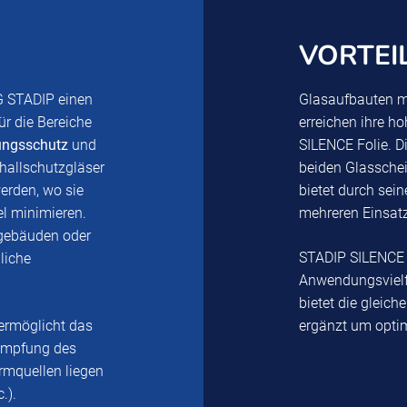
VORTEIL
G STADIP einen
Glasaufbauten m
ür die Bereiche
erreichen ihre h
zungsschutz
und
SILENCE Folie. D
hallschutzgläser
beiden Glasschei
erden, wo sie
bietet durch sein
l minimieren.
mehreren Einsat
gebäuden oder
STADIP SILENCE S
liche
Anwendungsviel
bietet die gleic
ermöglicht das
ergänzt um opti
Dämpfung des
rmquellen liegen
.).