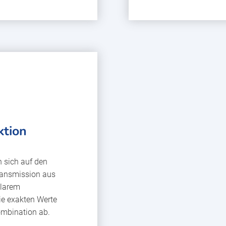
ktion
n sich auf den
ransmission aus
klarem
ie exakten Werte
ombination ab.