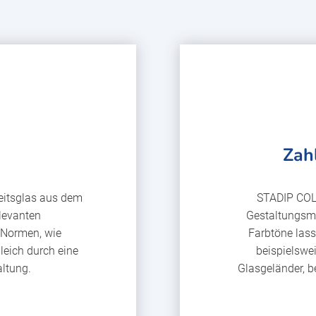
Zah
eitsglas aus dem
STADIP COLO
elevanten
Gestaltungsmö
 Normen, wie
Farbtöne lass
leich durch eine
beispielswe
altung.
Glasgeländer, 