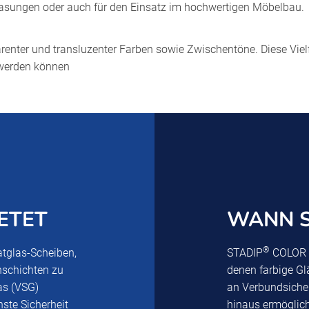
lasungen oder auch für den Einsatz im hochwertigen Möbelbau.
renter und transluzenter Farben sowie Zwischentöne. Diese Vielf
t werden können
ETET
WANN S
®
tglas-Scheiben,
STADIP
COLOR w
enschichten zu
denen farbige Gl
as (VSG)
an Verbundsicher
ste Sicherheit
hinaus ermöglic