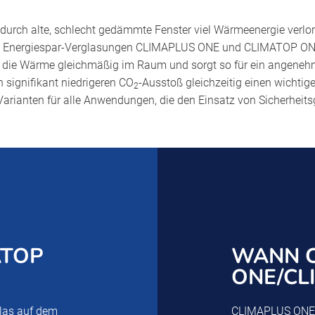
 durch alte, schlecht gedämmte Fenster viel Wärmeenergie verlor
n Energiespar-Verglasungen CLIMAPLUS ONE und CLIMATOP ONE
h die Wärme gleichmäßig im Raum und sorgt so für ein angenehm
 signifikant niedrigeren CO
-Ausstoß gleichzeitig einen wichti
2
ianten für alle Anwendungen, die den Einsatz von Sicherheitsg
ATOP
WANN C
ONE/CL
las auf dem
CLIMAPLUS ONE u