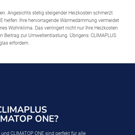
en. Angesichts stetig steigender Heizkosten schmerzt
 helfen: Ihre hervorragende Wärmedämmung vermeidet
es Wohnklima. Das verringert nicht nur Ihre Heizkosten
gen Beitrag zur Umweltentlastung. Übrigens: CLIMAPLUS
las erfordern.
LIMAPLUS
IMATOP ONE?
nd CLIMATOP ONE sind perfekt für alle