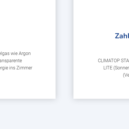
Zah
elgas wie Argon
ransparente
CLIMATOP STAD
ergie ins Zimmer
LITE (Sonn
(V