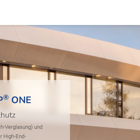
®
P
ONE
hutz
h-Verglasung) und
r High-End-