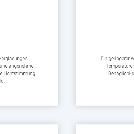
t
Verglasungen
Ein geringerer 
eine angenehme
Temperaturen 
iche Lichtstimmung
Behaglichke
ld.