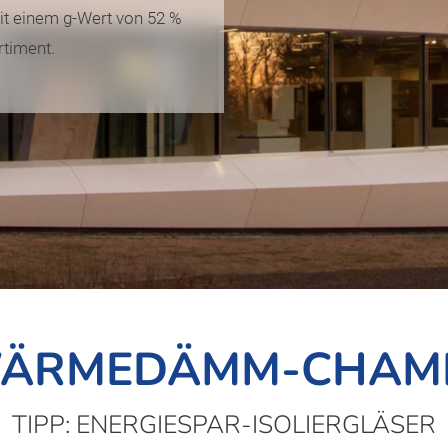
t einem g-Wert von 52 %
timent.
WÄRMEDÄMM-CHAM
TIPP: ENERGIESPAR-ISOLIERGLÄSER