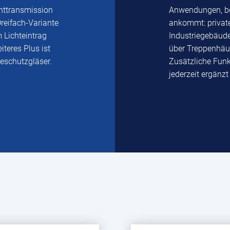
chttransmission
Anwendungen, bei
reifach-Variante
ankommt: privat
 Lichteintrag
Industriegebäud
teres Plus ist
über Treppenhäus
eschutzgläser.
Zusätzliche Fun
jederzeit ergänzt