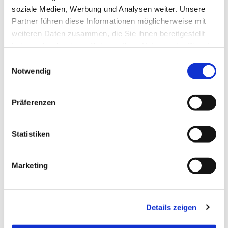
soziale Medien, Werbung und Analysen weiter. Unsere
Partner führen diese Informationen möglicherweise mit
weiteren Daten zusammen, die Sie ihnen bereitgestellt
haben oder die sie im Rahmen Ihrer Nutzung der Dienste
gesammelt haben.
Einwilligungsauswahl
Notwendig
Präferenzen
Statistiken
Marketing
Eleganz mit Mehrwert
Details zeigen
Seit 2003 steht die Glas & Technik Holpp GmbH für
hochwertige Glaslösungen, die Transparenz und