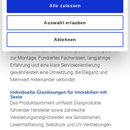
Ästhetik in der Architektur vereinen. Das Unternehmen
Alle zulassen
bietet maßgeschneiderte Lösungen für den Innen- und
Außenbereich und versteht sich als Bindeglied
Auswahl erlauben
zwischen Glashütten und Endkunden.
Partnerschaftliche Betreuung auf höchstem Niveau
Ablehnen
Das Familienunternehmen begleitet seine Kunden von
der ersten Idee über die Beratung und Planung bis hin
zur Montage. Fundiertes Fachwissen, langjährige
Erfahrung und eine klare Serviceorientierung
gewährleisten eine Umsetzung, die Eleganz und
Mehrwert miteinander verbindet.
Individuelle Glaslösungen für Immobilien mit
Seele
Das Produktsortiment umfasst Glasprodukte
führender Hersteller sowie zahlreiche
Veredelungsmöglichkeiten wie Sandstrahlen,
Lasermattierung, Siebdruck und UV-Verklebungen.