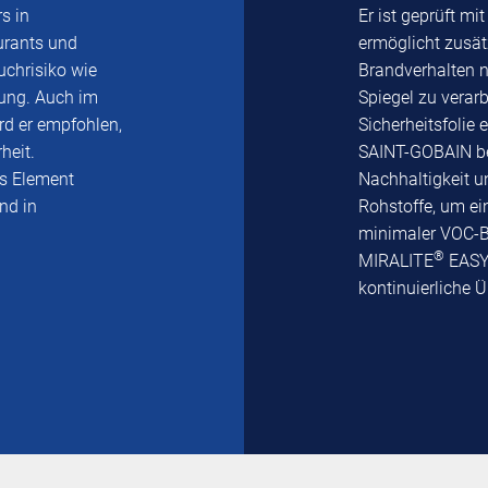
s in
Er ist geprüft mi
urants und
ermöglicht zusät
chrisiko wie
Brandverhalten n
dung. Auch im
Spiegel zu verar
rd er empfohlen,
Sicherheitsfolie 
heit.
SAINT-GOBAIN be
s Element
Nachhaltigkeit u
nd in
Rohstoffe, um ei
minimaler VOC-B
®
MIRALITE
EASYS
kontinuierliche 