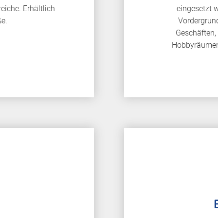
iche. Erhältlich
eingesetzt w
ße.
Vordergrund 
Geschäften, 
Hobbyräumen 